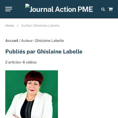
Sho
Cart
»
Home
Author: Ghislaine Labelle
Accueil
/ Auteur : Ghislaine Labelle
Publiés par Ghislaine Labelle
2 articles - 6 vidéos