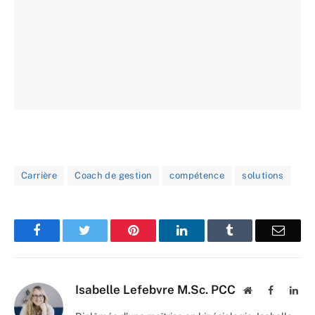
Carrière
Coach de gestion
compétence
solutions
Facebook
Twitter
Pinterest
LinkedIn
Tumblr
Email
Isabelle Lefebvre M.Sc. PCC
Website
Facebook
Lin