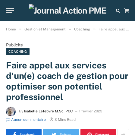
Sho
Cart
»
»
»
Home
Gestion et Management
Coaching
Faire appel aux services d’un(e) coach de gestion pour optimiser son potentiel professionnel
Publicité
COACHING
Faire appel aux services
d’un(e) coach de gestion pour
optimiser son potentiel
professionnel
By
Isabelle Lefebvre M.Sc. PCC
1 février 2023
Aucun commentaire
3 Mins Read
Facebook
Twitter
Pinterest