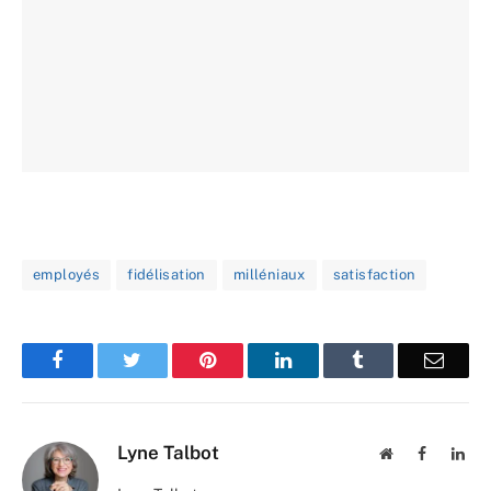
employés
fidélisation
milléniaux
satisfaction
Facebook
Twitter
Pinterest
LinkedIn
Tumblr
Email
Lyne Talbot
Website
Facebook
Lin