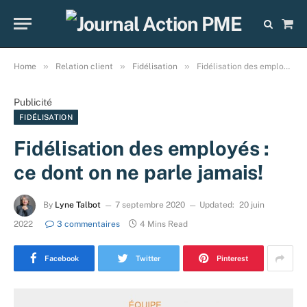
Sho
Cart
»
»
»
Home
Relation client
Fidélisation
Fidélisation des employés : ce dont on ne parle jamais!
Publicité
FIDÉLISATION
Fidélisation des employés :
ce dont on ne parle jamais!
By
Lyne Talbot
7 septembre 2020
Updated:
20 juin
2022
3 commentaires
4 Mins Read
Facebook
Twitter
Pinterest