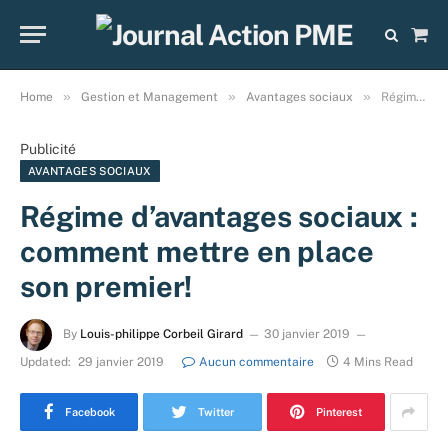
Sho
Cart
»
»
»
Home
Gestion et Management
Avantages sociaux
Régime d’avantages sociaux : comment mettre en place son premier!
Publicité
AVANTAGES SOCIAUX
Régime d’avantages sociaux :
comment mettre en place
son premier!
By
Louis-philippe Corbeil Girard
30 janvier 2019
Updated:
29 janvier 2019
Aucun commentaire
4 Mins Read
Facebook
Twitter
Pinterest