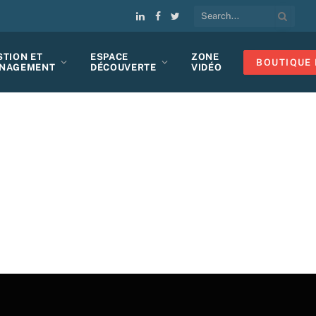
LinkedIn
Facebook
Twitter
STION ET
ESPACE
ZONE
BOUTIQUE 
NAGEMENT
DÉCOUVERTE
VIDÉO