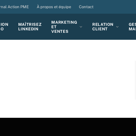
rnal Action PME
À propos et équipe
Contact
MARKETING
SION
MAÎTRISEZ
RELATION
GE
ET
BO
LINKEDIN
CLIENT
MA
VENTES