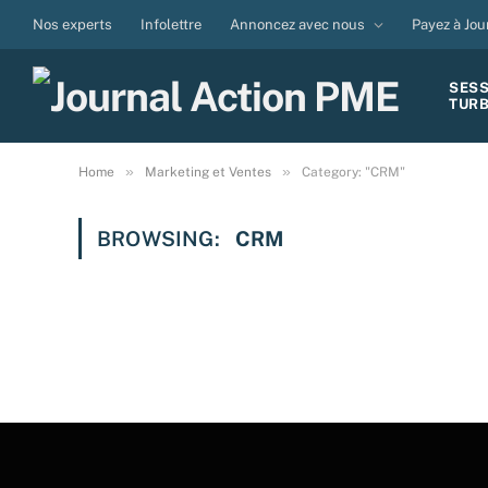
Nos experts
Infolettre
Annoncez avec nous
Payez à Jou
SES
TUR
»
»
Home
Marketing et Ventes
Category: "CRM"
BROWSING:
CRM