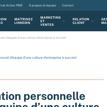
rnal Action PME
À propos et équipe
Contact
MARKETING
SION
MAÎTRISEZ
RELATION
GE
ET
BO
LINKEDIN
CLIENT
MA
VENTES
vail d’équipe d’une culture d’entreprise à succès!
ravail d’équipe d’une culture d’entreprise à succès!
ation personnelle
équipe d’une culture