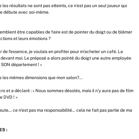
 les résultats ne sont pas atteints, ce n’est pas un seul joueur qui
lle débute avec soi-même.
emblent être capables de faire est de pointer du doigt ou de blâmer
ctions et leurs émotions ?
ur de l’essence, je voulais en profiter pour m’acheter un café. La
it devant moi. Le préposé a alors pointé du doigt une autre employée
est SON département ! »
rès les mêmes dimensions que mon salon?…
cro et a déclaré : « Nous sommes désolés, mais il n’y aura pas de film
le DVD ! »
ute… ce n’est pas ma responsabilité… cela ne fait pas partie de ma
S :