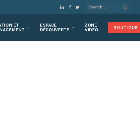
LinkedIn
Facebook
Twitter
STION ET
ESPACE
ZONE
BOUTIQUE 
NAGEMENT
DÉCOUVERTE
VIDÉO