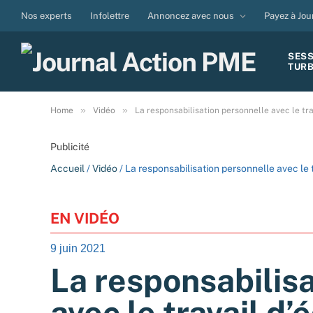
Nos experts
Infolettre
Annoncez avec nous
Payez à Jou
SES
TUR
»
»
Home
Vidéo
La responsabilisation personnelle avec le tra
Publicité
Accueil
/
Vidéo
/ La responsabilisation personnelle avec le t
EN VIDÉO
9 juin 2021
La responsabilis
avec le travail d’