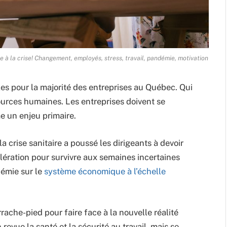
e à la crise! Changement, employés, stress, travail, pandémie, motivation
les pour la majorité des entreprises au Québec. Qui
ources humaines. Les entreprises doivent se
e un enjeu primaire.
a crise sanitaire a poussé les dirigeants à devoir
élération pour survivre aux semaines incertaines
démie sur le
système économique à l’échelle
rache-pied pour faire face à la nouvelle réalité
evue la santé et la sécurité au travail, mais se