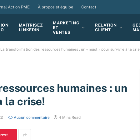
rnal Action PME
À propos et équipe
Contact
MARKETING
SION
MAÎTRISEZ
RELATION
GE
ET
BO
LINKEDIN
CLIENT
MA
VENTES
La transformation des ressources humaines : un « must » pour survivre à la cris
ressources humaines : un
 la crise!
22
Aucun commentaire
4 Mins Read
erest