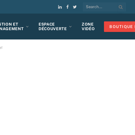
LinkedIn
Facebook
Twitter
STION ET
ESPACE
ZONE
BOUTIQUE 
NAGEMENT
DÉCOUVERTE
VIDÉO
e!