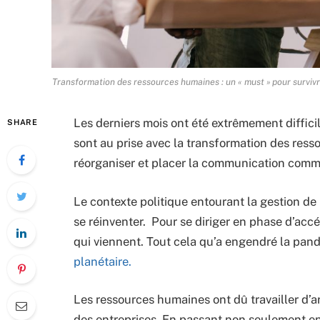
Transformation des ressources humaines : un « must » pour survivr
Les derniers mois ont été extrêmement diffici
SHARE
sont au prise avec la transformation des ress
réorganiser et placer la communication comm
Le contexte politique entourant la gestion de l
se réinventer. Pour se diriger en phase d’acc
qui viennent. Tout cela qu’a engendré la pan
planétaire.
Les ressources humaines ont dû travailler d’ar
des entreprises. En passant non seulement en r