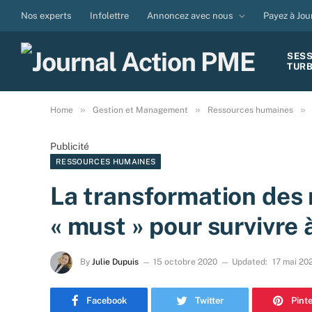
Nos experts
Infolettre
Annoncez avec nous
Payez à Jou
SES
TUR
»
»
»
Home
Gestion et Management
Ressources humaines
Publicité
RESSOURCES HUMAINES
La transformation des 
« must » pour survivre à
By
Julie Dupuis
15 octobre 2020
Updated:
17 mai 20
Facebook
Twitter
Pint