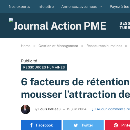
Nos experts
Infolettre
Annoncez avec nous
Payez à Jou
SES
TUR
»
»
»
Home
Gestion et Management
Ressources humaines
Publicité
RESSOURCES HUMAINES
6 facteurs de rétentio
mousser l’attraction de
By
Louis Belleau
19 juin 2024
Aucun commentaire
Facebook
Twitter
Pint