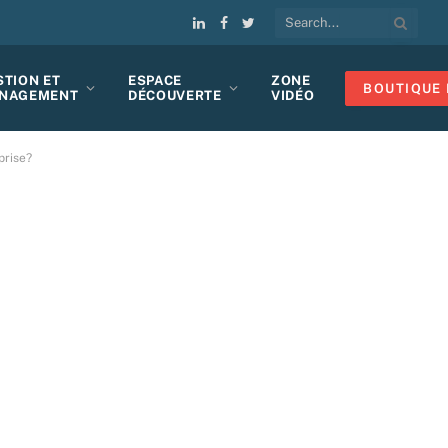
LinkedIn
Facebook
Twitter
STION ET
ESPACE
ZONE
BOUTIQUE 
NAGEMENT
DÉCOUVERTE
VIDÉO
prise?