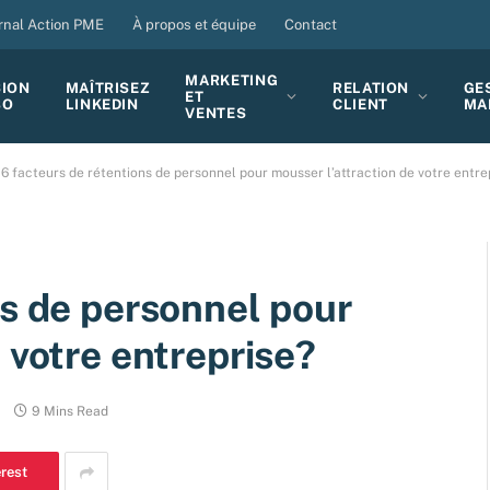
rnal Action PME
À propos et équipe
Contact
MARKETING
SION
MAÎTRISEZ
RELATION
GE
ET
BO
LINKEDIN
CLIENT
MA
VENTES
6 facteurs de rétentions de personnel pour mousser l’attraction de votre entre
ns de personnel pour
 votre entreprise?
9 Mins Read
erest