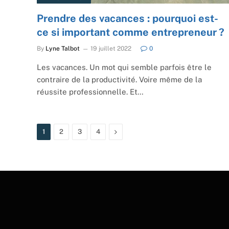
Prendre des vacances : pourquoi est-
ce si important comme entrepreneur ?
By
Lyne Talbot
19 juillet 2022
0
Les vacances. Un mot qui semble parfois être le
contraire de la productivité. Voire même de la
réussite professionnelle. Et…
Next
1
2
3
4