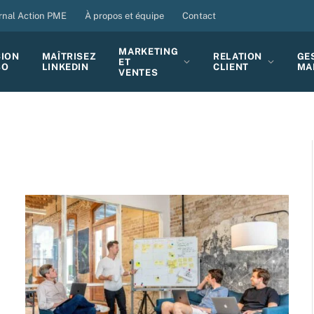
rnal Action PME
À propos et équipe
Contact
MARKETING
SION
MAÎTRISEZ
RELATION
GE
ET
BO
LINKEDIN
CLIENT
MA
VENTES