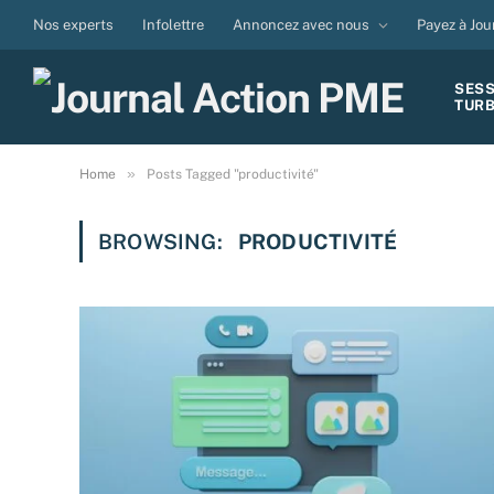
Nos experts
Infolettre
Annoncez avec nous
Payez à Jou
SES
TUR
»
Home
Posts Tagged "productivité"
BROWSING:
PRODUCTIVITÉ