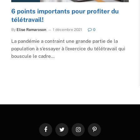
6 points importants pour profiter du
télétravail!
By
Elise Ramaroson
1 décembre 2021
0
La pandémie a contraint une grande partie de la
population à s’essayer à l’exercice du télétravail qui
bouscule le cadre…
Facebook
Twitter
Instagram
Pinterest