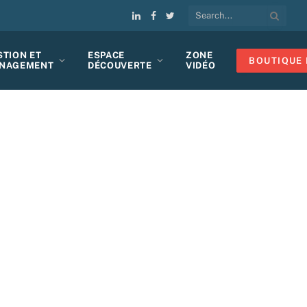
LinkedIn
Facebook
Twitter
STION ET
ESPACE
ZONE
BOUTIQUE 
NAGEMENT
DÉCOUVERTE
VIDÉO