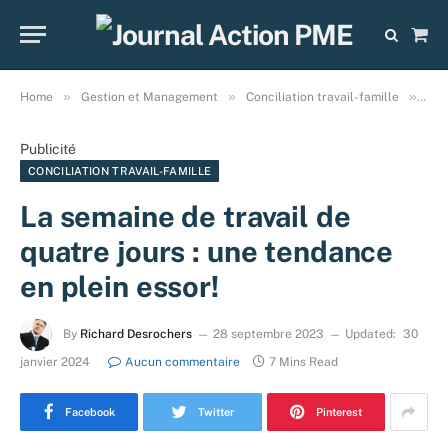
Sho
Cart
»
»
»
Home
Gestion et Management
Conciliation travail-famille
La 
Publicité
CONCILIATION TRAVAIL-FAMILLE
La semaine de travail de
quatre jours : une tendance
en plein essor!
By
Richard Desrochers
28 septembre 2023
Updated:
30
janvier 2024
Aucun commentaire
7 Mins Read
Facebook
Twitter
Pinterest