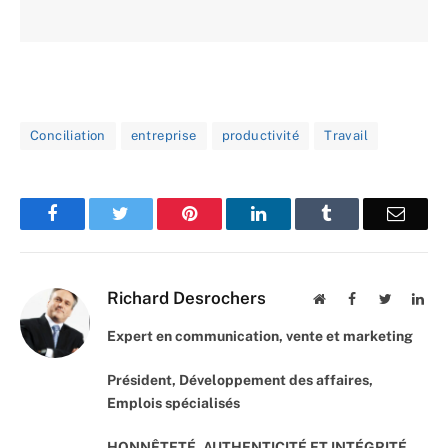
Conciliation
entreprise
productivité
Travail
Facebook
Twitter
Pinterest
LinkedIn
Tumblr
Email
Richard Desrochers
Website
Facebook
Twitter
Lin
Expert en communication, vente et marketing
Président, Développement des affaires,
Emplois spécialisés
HONNÊTETÉ, AUTHENTICITÉ ET INTÉGRITÉ