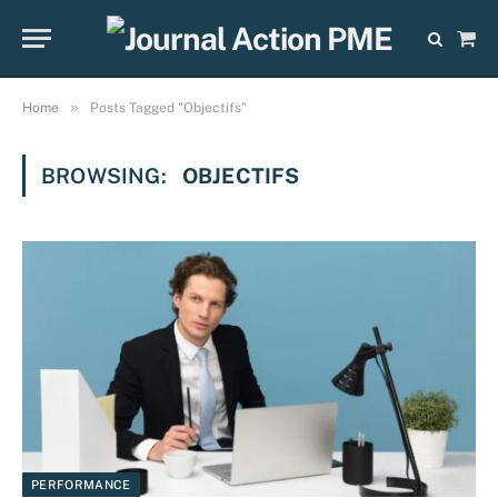
Sho
Cart
»
Home
Posts Tagged "Objectifs"
BROWSING:
OBJECTIFS
PERFORMANCE