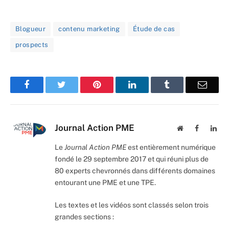
Blogueur
contenu marketing
Étude de cas
prospects
Facebook
Twitter
Pinterest
LinkedIn
Tumblr
Email
Journal Action PME
Website
Facebook
Lin
Le
Journal Action PME
est entièrement numérique
fondé le 29 septembre 2017 et qui réuni plus de
80 experts chevronnés dans différents domaines
entourant une PME et une TPE.
Les textes et les vidéos sont classés selon trois
grandes sections :