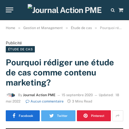
Sho
Cart
»
»
»
Home
Gestion et Management
Étude de cas
Pourquoi rédiger une étude de cas comme contenu marketing?
Publicité
ÉTUDE DE CAS
Pourquoi rédiger une étude
de cas comme contenu
marketing?
By
Journal Action PME
15 septembre 2020
Updated:
18
mai 2022
Aucun commentaire
3 Mins Read
Facebook
Twitter
Pinterest