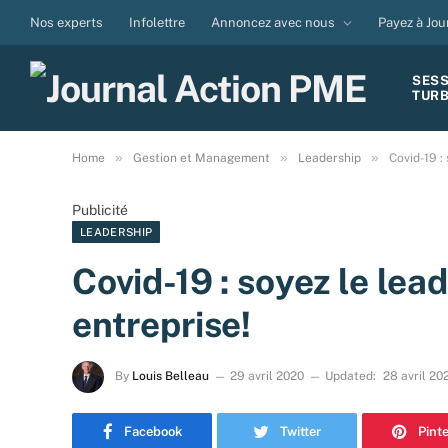
Nos experts
Infolettre
Annoncez avec nous
Payez à Jou
SES
TUR
»
»
»
Home
Gestion et Management
Leadership
Covid-19 :
Publicité
LEADERSHIP
Covid-19 : soyez le lea
entreprise!
By
Louis Belleau
29 avril 2020
Updated:
28 avril 20
Facebook
Twitter
Pint