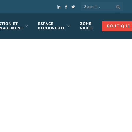
LinkedIn
Facebook
Twitter
STION ET
ESPACE
ZONE
BOUTIQUE 
NAGEMENT
DÉCOUVERTE
VIDÉO