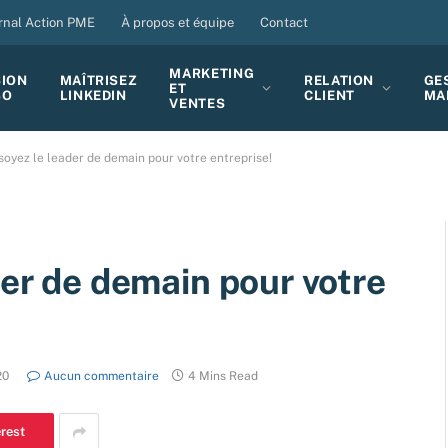
rnal Action PME
À propos et équipe
Contact
MARKETING
SION
MAÎTRISEZ
RELATION
GE
ET
BO
LINKEDIN
CLIENT
MA
VENTES
 soyez le leader de demain pour votre entreprise!
der de demain pour votre
20
Aucun commentaire
4 Mins Read
erest