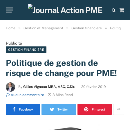
Sho
Cart
»
»
»
Home
Gestion et Management
Gestion financière
Politique de gestion de risque de change pour PME!
Publicité
GESTION FINANCIÈRE
Politique de gestion de
risque de change pour PME!
By
Gilles Vigneau MBA, ASC, C.Dir.
20 février 2019
Aucun commentaire
3 Mins Read
Facebook
Twitter
Pinterest