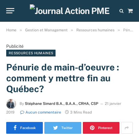
Sho
Cart
»
»
»
Home
Gestion et Management
Ressources humaines
Pénurie de main-d’oeuvre : comment y mettre fin au Québec?
Publicité
RESSOURCES HUMAINES
Pénurie de main-d’oeuvre :
comment y mettre fin au
Québec?
By
Stéphane Simard B.A., B.A.A., CRHA, CSP
21 janvier
2019
Aucun commentaire
3 Mins Read
Facebook
Twitter
Pinterest