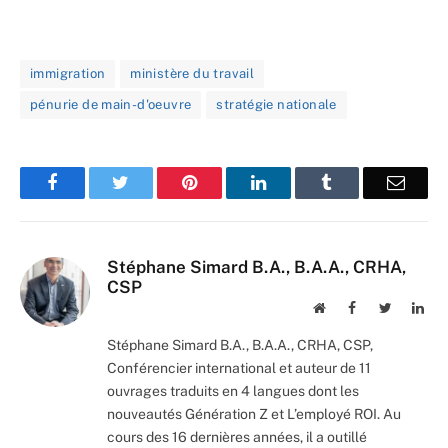
immigration
ministère du travail
pénurie de main-d'oeuvre
stratégie nationale
Facebook
Twitter
Pinterest
LinkedIn
Tumblr
Email
Stéphane Simard B.A., B.A.A., CRHA,
CSP
Website
Facebook
Twitter
Lin
Stéphane Simard B.A., B.A.A., CRHA, CSP,
Conférencier international et auteur de 11
ouvrages traduits en 4 langues dont les
nouveautés Génération Z et L’employé ROI. Au
cours des 16 dernières années, il a outillé