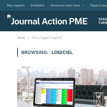
Nos experts
Infolettre
Annoncez avec nous
Payez à Jou
SES
TUR
»
Home
Posts Tagged "logiciel"
BROWSING:
LOGICIEL