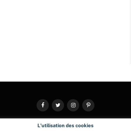
Facebook
Twitter
Instagram
Pinterest
© 2026 ThemeSphere. Designed by
ThemeSphere
.
L'utilisation des cookies