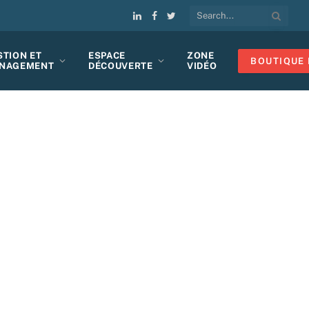
LinkedIn
Facebook
Twitter
STION ET
ESPACE
ZONE
BOUTIQUE 
NAGEMENT
DÉCOUVERTE
VIDÉO