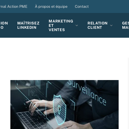
rnal Action PME
À propos et équipe
Contact
MARKETING
SION
MAÎTRISEZ
RELATION
GE
ET
BO
LINKEDIN
CLIENT
MA
VENTES