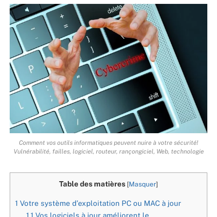
Comment vos outils informatiques peuvent nuire à votre sécurité!
Vulnérabilité, failles, logiciel, routeur, rançongiciel, Web, technologie
Table des matières
[
Masquer
]
1
Votre système d’exploitation PC ou MAC à jour
1.1
Vos logiciels à jour améliorent le