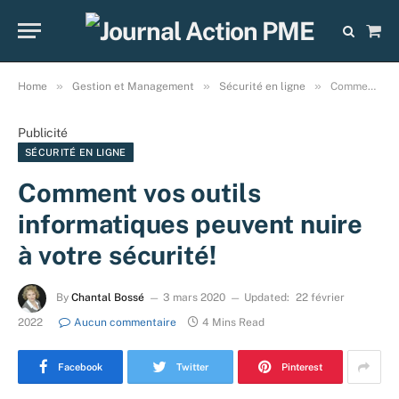
Sho
Cart
»
»
»
Home
Gestion et Management
Sécurité en ligne
Comment vos outils informatiques peuvent nuire à votre sécurité!
Publicité
SÉCURITÉ EN LIGNE
Comment vos outils
informatiques peuvent nuire
à votre sécurité!
By
Chantal Bossé
3 mars 2020
Updated:
22 février
2022
Aucun commentaire
4 Mins Read
Facebook
Twitter
Pinterest