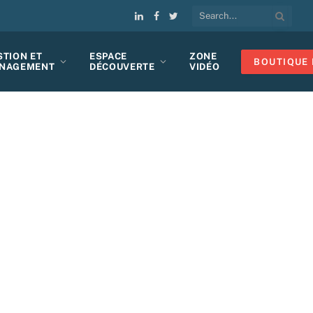
LinkedIn
Facebook
Twitter
STION ET
ESPACE
ZONE
BOUTIQUE 
NAGEMENT
DÉCOUVERTE
VIDÉO