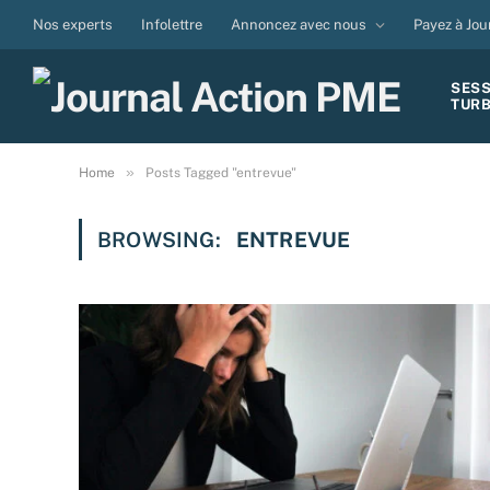
Nos experts
Infolettre
Annoncez avec nous
Payez à Jou
SES
TUR
»
Home
Posts Tagged "entrevue"
BROWSING:
ENTREVUE