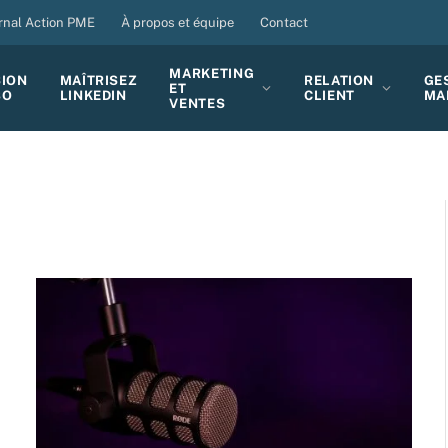
rnal Action PME
À propos et équipe
Contact
MARKETING
SION
MAÎTRISEZ
RELATION
GE
ET
BO
LINKEDIN
CLIENT
MA
VENTES