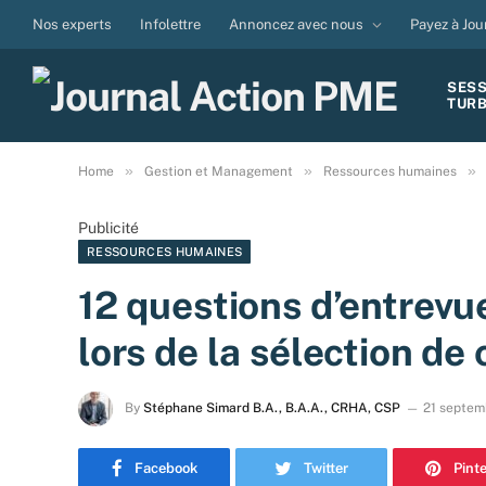
Nos experts
Infolettre
Annoncez avec nous
Payez à Jou
SES
TUR
»
»
»
Home
Gestion et Management
Ressources humaines
Publicité
RESSOURCES HUMAINES
12 questions d’entrevu
lors de la sélection de
By
Stéphane Simard B.A., B.A.A., CRHA, CSP
21 septem
Facebook
Twitter
Pint