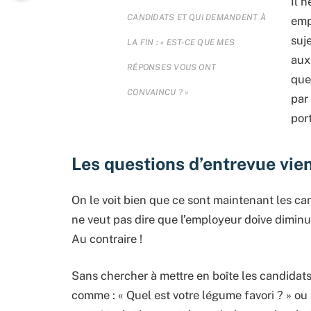
Il 
CANDIDATS ET QUI DEMANDENT À
emp
suj
LA FIN : « EST-CE QUE MES
aux
RÉPONSES VOUS ONT
que 
CONVAINCU ? »
par
por
Les questions d’entrevue vie
On le voit bien que ce sont maintenant les ca
ne veut pas dire que l’employeur doive diminue
Au contraire !
Sans chercher à mettre en boîte les candidats
comme : « Quel est votre légume favori ? » ou «