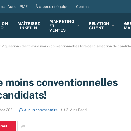
rnal Action PME
À propos et équipe
Contact
MARKETING
SION
MAÎTRISEZ
RELATION
GE
ET
BO
LINKEDIN
CLIENT
MA
VENTES
12 questions d’entrevue moins conventionnelles lors de la sélection de candida
e moins conventionnelles
 candidats!
bre 2021
Aucun commentaire
3 Mins Read
erest