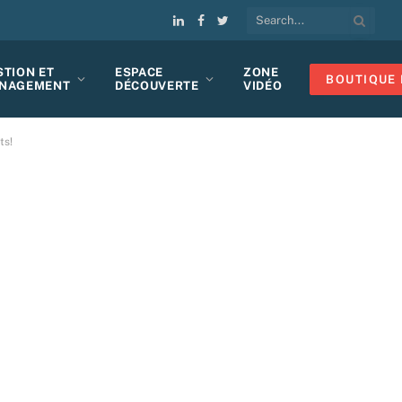
LinkedIn
Facebook
Twitter
STION ET
ESPACE
ZONE
BOUTIQUE 
NAGEMENT
DÉCOUVERTE
VIDÉO
ts!