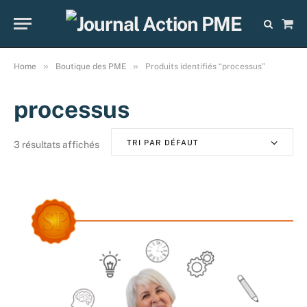
Sho
Cart
»
»
Home
Boutique des PME
Produits identifiés “processus”
processus
TRI PAR DÉFAUT
3 résultats affichés