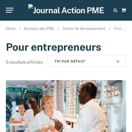
Sho
Cart
»
»
»
Home
Boutique des PME
Atelier de développement
Pour entrepreneurs
Pour entrepreneurs
TRI PAR DÉFAUT
5 résultats affichés