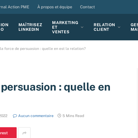
rnal Action PME
À propos et équipe
Contact
MARKETING
SION
MAÎTRISEZ
RELATION
GE
ET
BO
LINKEDIN
CLIENT
MA
VENTES
 la force de persuasion : quelle en est la relation?
 persuasion : quelle en
 2022
Aucun commentaire
5 Mins Read
erest