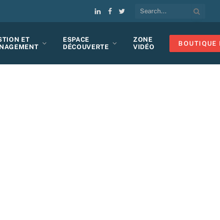
LinkedIn
Facebook
Twitter
STION ET
ESPACE
ZONE
BOUTIQUE 
NAGEMENT
DÉCOUVERTE
VIDÉO