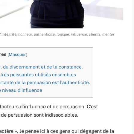
? Intégrité, honneur, authenticité, logique, influence, clients, mentor
res
[
Masquer
]
re, du discernement et de la constance.
 très puissantes utilisés ensembles
tante de la persuasion est l’authenticité.
 niveau d’influence
 facteurs d’influence et de persuasion. C’est
ce de persuasion sont indissociables.
ctère ». Je pense ici à ces gens qui dégagent de la