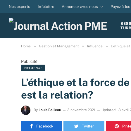
Nos experts
Infolettre
Annoncez avec nous
Payez à Jou
SES
TUR
»
»
»
Home
Gestion et Management
Influence
L’éthique et
Publicité
INFLUENCE
L’éthique et la force de
est la relation?
By
Louis Belleau
3 novembre 2021
Updated:
8 avril
Facebook
Twitter
Pint