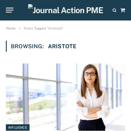
Sho
Cart
»
Home
Posts Tagged "Aristote"
BROWSING:
ARISTOTE
INFLUENCE