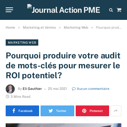
Sho
Cart
»
»
»
Home
Marketing et Ventes
Marketing Web
Pourquoi produire votre audit de mots-clés pour mesurer le ROI potentiel?
MARKETING WEB
Pourquoi produire votre audit
de mots-clés pour mesurer le
ROI potentiel?
By
Eli Gauthier
25 mai 2021
Aucun commentaire
3 Mins Read
Facebook
Twitter
Pinterest