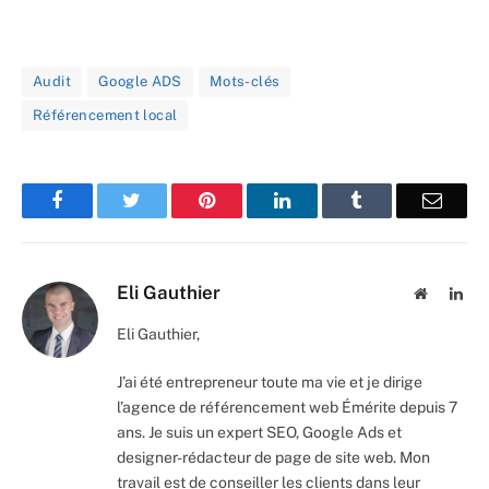
Audit
Google ADS
Mots-clés
Référencement local
Facebook
Twitter
Pinterest
LinkedIn
Tumblr
Email
Eli Gauthier
Website
Lin
Eli Gauthier,
J’ai été entrepreneur toute ma vie et je dirige
l’agence de référencement web Émérite depuis 7
ans. Je suis un expert SEO, Google Ads et
designer-rédacteur de page de site web. Mon
travail est de conseiller les clients dans leur