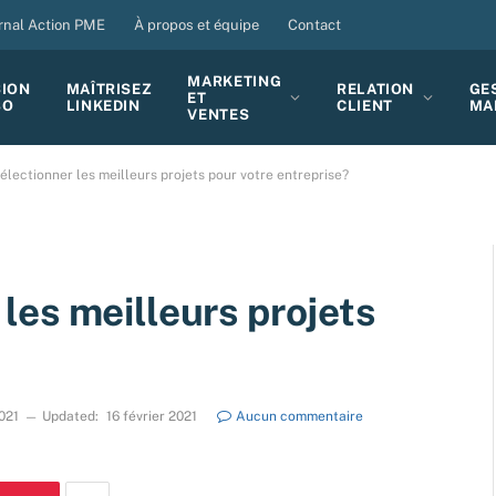
rnal Action PME
À propos et équipe
Contact
MARKETING
SION
MAÎTRISEZ
RELATION
GE
ET
BO
LINKEDIN
CLIENT
MA
VENTES
lectionner les meilleurs projets pour votre entreprise?
es meilleurs projets
2021
Updated:
16 février 2021
Aucun commentaire