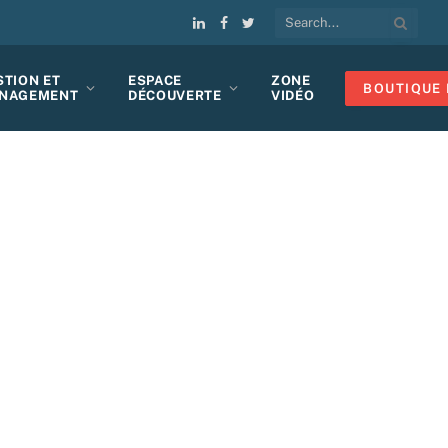
LinkedIn
Facebook
Twitter
STION ET
ESPACE
ZONE
BOUTIQUE 
NAGEMENT
DÉCOUVERTE
VIDÉO