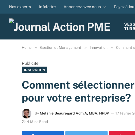
Nos experts
Infolettre
Annoncez avec nous
Payez à Jou
SES
TUR
»
»
»
Home
Gestion et Management
Innovation
Comment sé
Publicité
INNOVATION
Comment sélectionner l
pour votre entreprise?
By
Mélanie Beauregard Adm.A, MBA, NPDP
17 février 
4 Mins Read