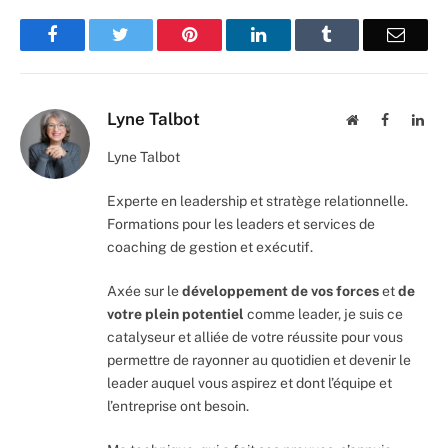
Facebook
Twitter
Pinterest
LinkedIn
Tumblr
Email
Lyne Talbot
Website
Facebook
Lin
Lyne Talbot
Experte en leadership et stratège relationnelle.
Formations pour les leaders et services de
coaching de gestion et exécutif.
Axée sur le
développement de vos forces
et
de
votre plein potentiel
comme leader, je suis ce
catalyseur et alliée de votre réussite pour vous
permettre de rayonner au quotidien et devenir le
leader auquel vous aspirez et dont l’équipe et
l’entreprise ont besoin.