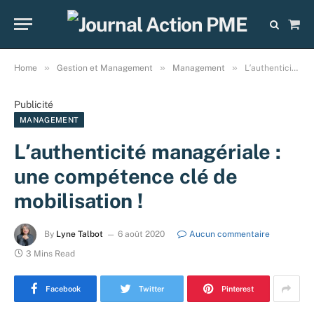
Sho
Cart
»
»
»
Home
Gestion et Management
Management
Lʹauthenticité managériale : une compétence clé de mobilisation !
Publicité
MANAGEMENT
Lʹauthenticité managériale :
une compétence clé de
mobilisation !
By
Lyne Talbot
6 août 2020
Aucun commentaire
3 Mins Read
Facebook
Twitter
Pinterest