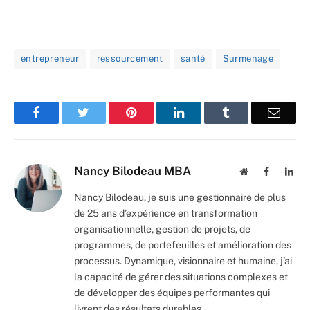
entrepreneur
ressourcement
santé
Surmenage
Facebook
Twitter
Pinterest
LinkedIn
Tumblr
Email
Nancy Bilodeau MBA
Website
Facebook
Lin
Nancy Bilodeau, je suis une gestionnaire de plus
de 25 ans d’expérience en transformation
organisationnelle, gestion de projets, de
programmes, de portefeuilles et amélioration des
processus. Dynamique, visionnaire et humaine, j’ai
la capacité de gérer des situations complexes et
de développer des équipes performantes qui
livrent des résultats durables.