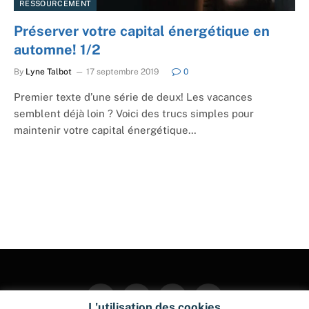
RESSOURCEMENT
Préserver votre capital énergétique en
automne! 1/2
By
Lyne Talbot
17 septembre 2019
0
Premier texte d’une série de deux! Les vacances
semblent déjà loin ? Voici des trucs simples pour
maintenir votre capital énergétique…
Facebook
Twitter
Instagram
Pinterest
L'utilisation des cookies