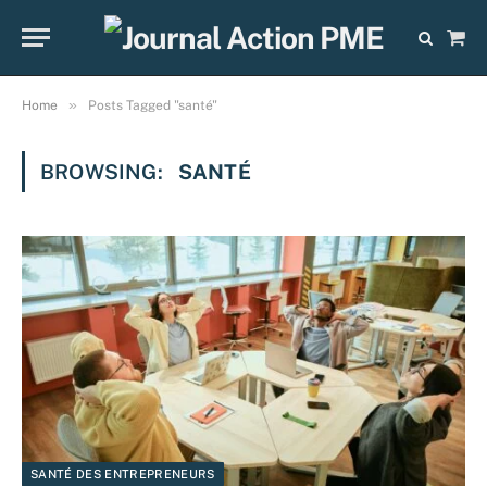
Sho
Cart
»
Home
Posts Tagged "santé"
BROWSING:
SANTÉ
SANTÉ DES ENTREPRENEURS