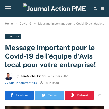
Sho
Cart
»
»
Home
Covid-19
Message important pour le Covid-19 de l’équipe d’Avis local pour votre entreprise!
COVID-19
Message important pour le
Covid-19 de l’équipe d’Avis
local pour votre entreprise!
By
Jean-Michel Picard
17 mars 2020
Aucun commentaire
1 Min Read
Facebook
Twitter
Pinterest