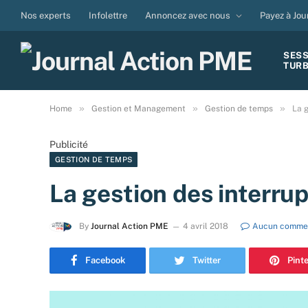
Nos experts
Infolettre
Annoncez avec nous
Payez à Jou
SES
TUR
»
»
»
Home
Gestion et Management
Gestion de temps
La g
Publicité
GESTION DE TEMPS
La gestion des interrup
By
Journal Action PME
4 avril 2018
Aucun comme
Facebook
Twitter
Pint