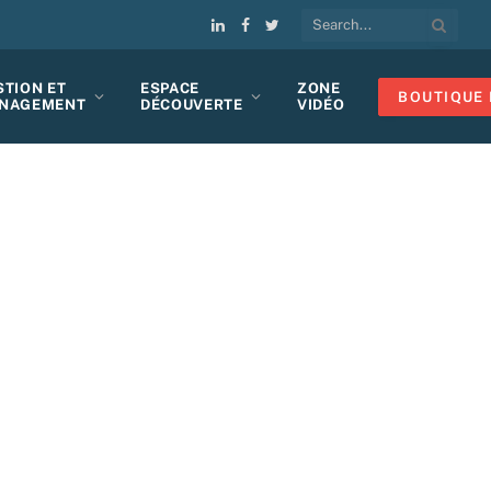
LinkedIn
Facebook
Twitter
STION ET
ESPACE
ZONE
BOUTIQUE 
NAGEMENT
DÉCOUVERTE
VIDÉO