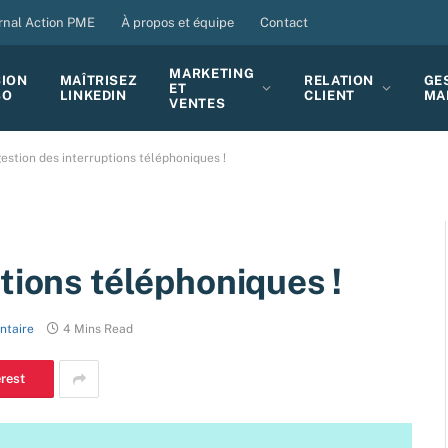
rnal Action PME
À propos et équipe
Contact
MARKETING
SION
MAÎTRISEZ
RELATION
GE
ET
BO
LINKEDIN
CLIENT
MA
VENTES
estion des interruptions téléphoniques !
tions téléphoniques !
ntaire
4 Mins Read
erest