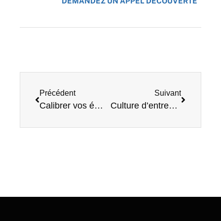
DEMANDEZ UN APPEL DÉCOUVERTE
Précédent
Suivant
Calibrer vos émotions pour mieux agir au travail!
Culture d’entreprise à succès : Connaissez-vous les 7 caractéristiques d’une réussite!