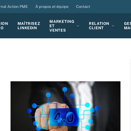
rnal Action PME
À propos et équipe
Contact
MARKETING
SION
MAÎTRISEZ
RELATION
GE
ET
BO
LINKEDIN
CLIENT
MA
VENTES