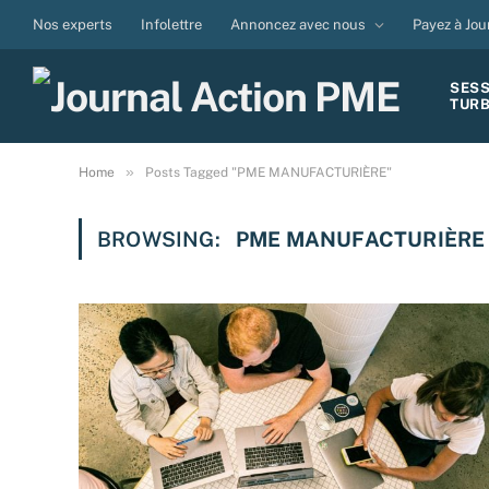
Nos experts
Infolettre
Annoncez avec nous
Payez à Jou
SES
TUR
»
Home
Posts Tagged "PME MANUFACTURIÈRE"
BROWSING:
PME MANUFACTURIÈRE