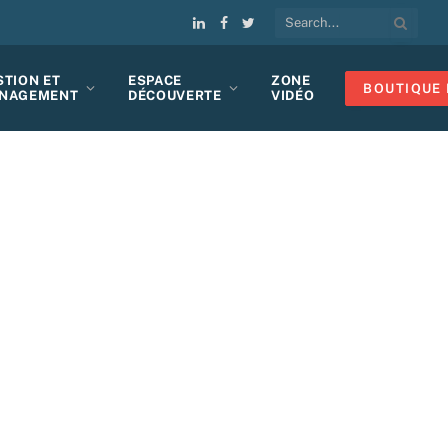
LinkedIn
Facebook
Twitter
STION ET
ESPACE
ZONE
BOUTIQUE 
NAGEMENT
DÉCOUVERTE
VIDÉO