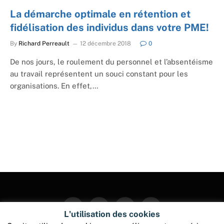
La démarche optimale en rétention et
fidélisation des individus dans votre PME!
By
Richard Perreault
12 décembre 2018
0
De nos jours, le roulement du personnel et l’absentéisme
au travail représentent un souci constant pour les
organisations. En effet,…
Facebook
Twitter
Instagram
Pinterest
L'utilisation des cookies