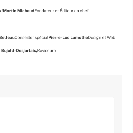
 !
Martin Michaud
Fondateur et Éditeur en chef
 Belleau
Conseiller spécial
Pierre-Luc Lamothe
Design et Web
 Bujold-Desjarlais,
Réviseure