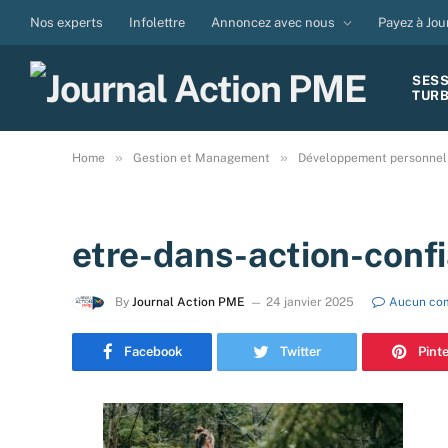
Nos experts
Infolettre
Annoncez avec nous
Payez à Jou
SES
TUR
»
»
Home
Gestion et Management
Développement personnel
etre-dans-action-conf
By
Journal Action PME
24 janvier 2025
Aucun co
Facebook
Twitter
Pint