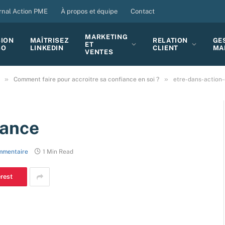
rnal Action PME
À propos et équipe
Contact
MARKETING
SION
MAÎTRISEZ
RELATION
GE
ET
BO
LINKEDIN
CLIENT
MA
VENTES
»
»
Comment faire pour accroitre sa confiance en soi ?
etre-dans-action
iance
mmentaire
1 Min Read
erest