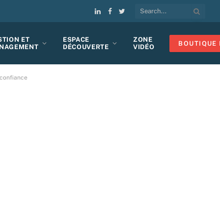
LinkedIn
Facebook
Twitter
STION ET
ESPACE
ZONE
BOUTIQUE 
NAGEMENT
DÉCOUVERTE
VIDÉO
-confiance