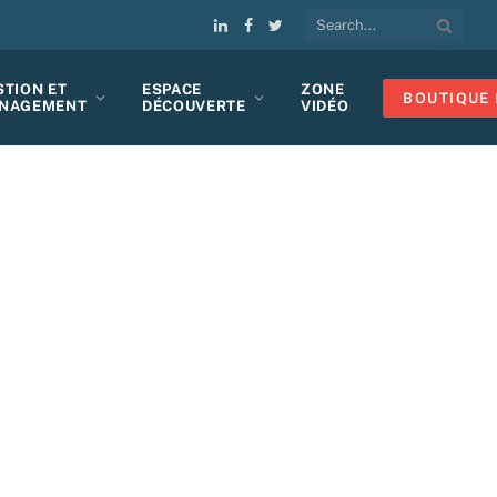
LinkedIn
Facebook
Twitter
STION ET
ESPACE
ZONE
BOUTIQUE 
NAGEMENT
DÉCOUVERTE
VIDÉO