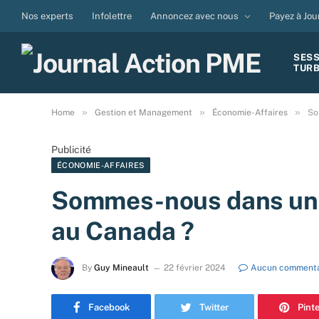
Nos experts
Infolettre
Annoncez avec nous
Payez à Jou
SES
TUR
»
»
»
Home
Gestion et Management
Économie-Affaires
So
Publicité
ÉCONOMIE-AFFAIRES
Sommes-nous dans une
au Canada ?
By
Guy Mineault
22 février 2024
Aucun commenta
Facebook
Twitter
Pint