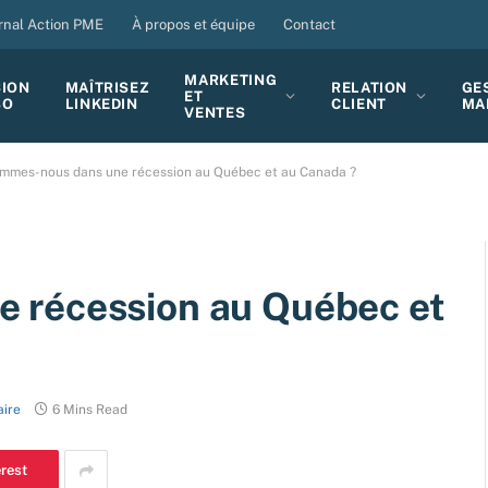
rnal Action PME
À propos et équipe
Contact
MARKETING
SION
MAÎTRISEZ
RELATION
GE
ET
BO
LINKEDIN
CLIENT
MA
VENTES
mmes-nous dans une récession au Québec et au Canada ?
 récession au Québec et
ire
6 Mins Read
erest