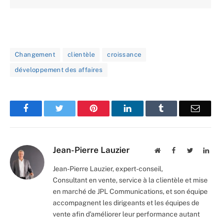
Changement
clientèle
croissance
développement des affaires
Facebook
Twitter
Pinterest
LinkedIn
Tumblr
Email
Jean-Pierre Lauzier
Website
Facebook
Twitter
Lin
Jean-Pierre Lauzier, expert-conseil,
Consultant en vente, service à la clientèle et mise
en marché de JPL Communications, et son équipe
accompagnent les dirigeants et les équipes de
vente afin d’améliorer leur performance autant