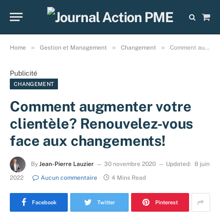
Sho
Cart
»
»
»
Home
Gestion et Management
Changement
Comment augmenter votre clientèle? Renouvelez-vous face aux changements!
Publicité
CHANGEMENT
Comment augmenter votre
clientèle? Renouvelez-vous
face aux changements!
By
Jean-Pierre Lauzier
30 novembre 2020
Updated:
8 juin
2022
Aucun commentaire
4 Mins Read
Facebook
Twitter
Pinterest