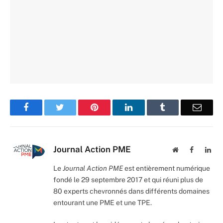
Facebook
Twitter
Pinterest
LinkedIn
Tumblr
Email
Journal Action PME
Website
Facebook
Lin
Le
Journal Action PME
est entièrement numérique
fondé le 29 septembre 2017 et qui réuni plus de
80 experts chevronnés dans différents domaines
entourant une PME et une TPE.