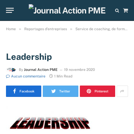
Sho
Cart
»
»
Home
Reportages d'entreprises
Service de coaching, de formation et de développement des compétences entrepreneuriales : reportage sur WEBCOACHS !
Leadership
By
Journal Action PME
19 novembre 2020
Aucun commentaire
1 Min Read
Facebook
Twitter
Pinterest