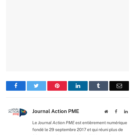
Facebook
Twitter
Pinterest
LinkedIn
Tumblr
Email
Journal Action PME
Website
Facebook
Lin
Le
Journal Action PME
est entièrement numérique
fondé le 29 septembre 2017 et qui réuni plus de