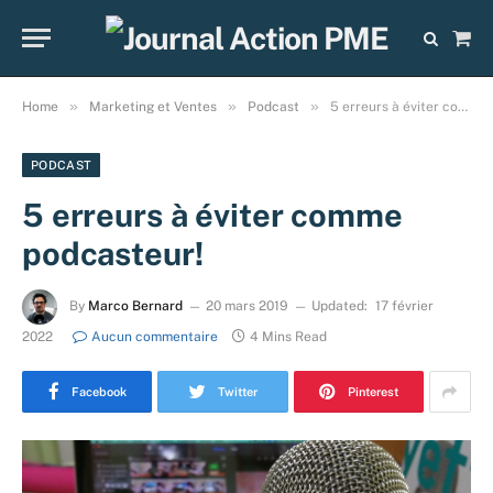
Sho
Cart
»
»
»
Home
Marketing et Ventes
Podcast
5 erreurs à éviter comme podcasteur!
PODCAST
5 erreurs à éviter comme
podcasteur!
By
Marco Bernard
20 mars 2019
Updated:
17 février
2022
Aucun commentaire
4 Mins Read
Facebook
Twitter
Pinterest