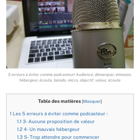
5 erreurs à éviter comme podcasteur! Audience, démarquer, émission,
hébergeur, écoute, balado, micro, objectif, valeur, écoute
Table des matières
[
Masquer
]
1
Les 5 erreurs à éviter comme podcasteur :
1.1
3- Aucune proposition de valeur
1.2
4- Un mauvais hébergeur
1.3
5- Trop attendre pour commencer