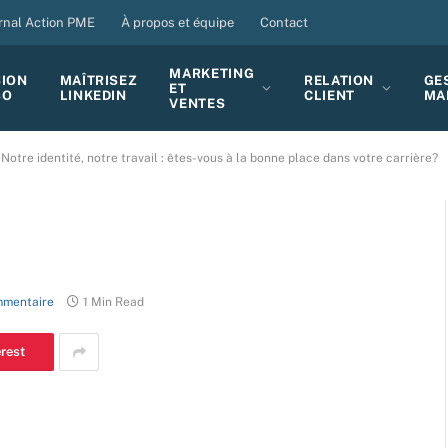
rnal Action PME
À propos et équipe
Contact
MARKETING
SION
MAÎTRISEZ
RELATION
GE
ET
BO
LINKEDIN
CLIENT
MA
VENTES
Notre identité, notre travail : êtes-vous à la bonne place dans votre carrière?
mentaire
1 Min Read
erest