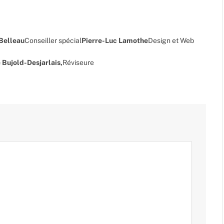
 Belleau
Conseiller spécial
Pierre-Luc Lamothe
Design et Web
 Bujold-Desjarlais,
Réviseure