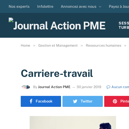
Nos experts
Infolettre
Annoncez avec nous
Payez à Jou
SES
TUR
»
»
»
Home
Gestion et Management
Ressources humaines
Carriere-travail
By
Journal Action PME
30 janvier 2019
Aucun com
Facebook
Twitter
Pint