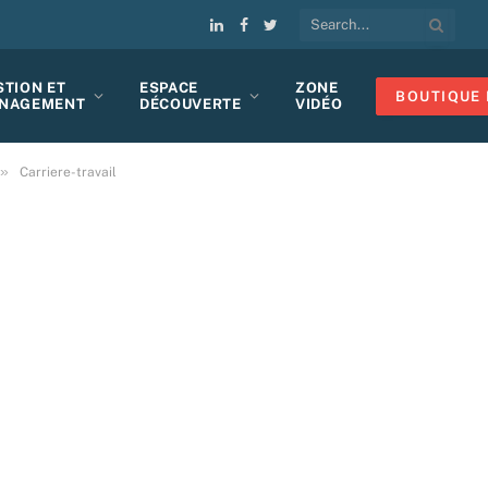
LinkedIn
Facebook
Twitter
STION ET
ESPACE
ZONE
BOUTIQUE 
NAGEMENT
DÉCOUVERTE
VIDÉO
»
Carriere-travail