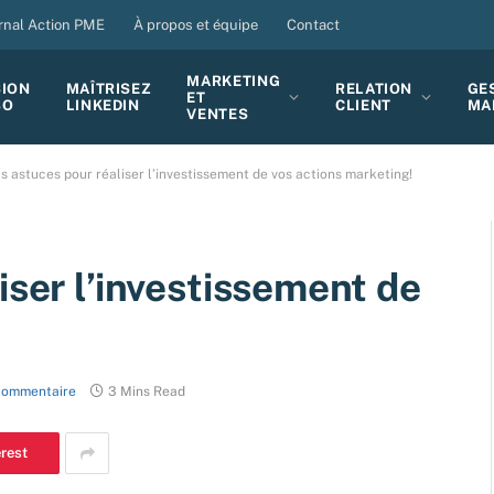
rnal Action PME
À propos et équipe
Contact
MARKETING
SION
MAÎTRISEZ
RELATION
GE
ET
BO
LINKEDIN
CLIENT
MA
VENTES
is astuces pour réaliser l’investissement de vos actions marketing!
iser l’investissement de
commentaire
3 Mins Read
erest