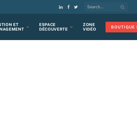
LinkedIn
Facebook
Twitter
STION ET
ESPACE
ZONE
BOUTIQUE 
NAGEMENT
DÉCOUVERTE
VIDÉO