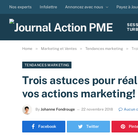
Nos experts
Infolettre
Annoncez avec nous
Payez à Jou
SES
TUR
»
»
»
Home
Marketing et Ventes
Tendances marketing
Tro
TENDANCES MARKETING
Trois astuces pour réal
vos actions marketing!
By
Johanne Fondrouge
22 novembre 2018
Aucun 
Facebook
Twitter
Pint