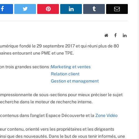
Facebook
Twitter
Pinterest
LinkedIn
Tumblr
Email
Website
Facebook
Linked
umérique fondé le 29 septembre 2017 et qui réuni plus de 80
maines entourant une PME et une TPE.
on trois grandes sections :
Marketing et ventes
Relation client
Gestion et management
impressionnante de sous-sections pour mieux préciser le sujet
e recherche dans le moteur de recherche interne.
contenus dans l’onglet Espace Découverte et la
Zone Vidéo
leur contenu, orienté vers les propriétaires et les dirigeants
ainsi que des nouveautés. Dans le but de vous tenir informés, une