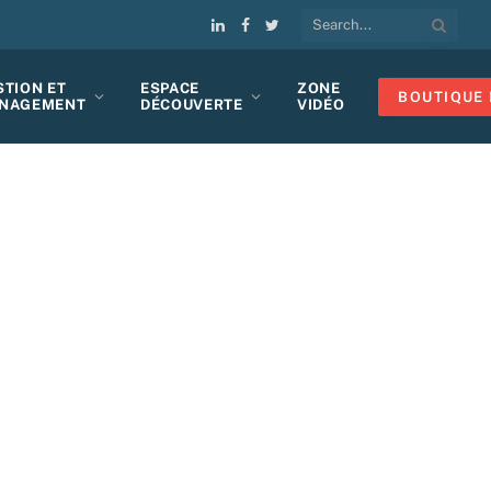
LinkedIn
Facebook
Twitter
STION ET
ESPACE
ZONE
BOUTIQUE 
NAGEMENT
DÉCOUVERTE
VIDÉO