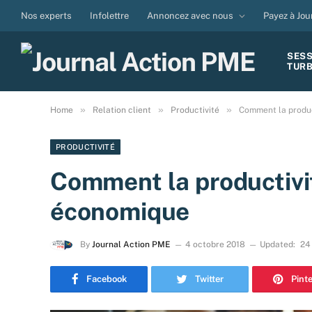
Nos experts
Infolettre
Annoncez avec nous
Payez à Jou
SES
TUR
»
»
»
Home
Relation client
Productivité
Comment la produc
PRODUCTIVITÉ
Comment la productivit
économique
By
Journal Action PME
4 octobre 2018
Updated:
24
Facebook
Twitter
Pint