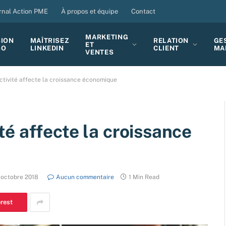
rnal Action PME
À propos et équipe
Contact
MARKETING
SION
MAÎTRISEZ
RELATION
GE
ET
BO
LINKEDIN
CLIENT
MA
VENTES
tivité affecte la croissance économique
é affecte la croissance
 octobre 2018
Aucun commentaire
1 Min Read
erest