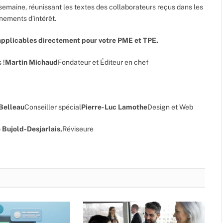
semaine, réunissant les textes des collaborateurs reçus dans les
énements d’intérêt.
pplicables directement pour votre PME et TPE.
 !
Martin Michaud
Fondateur et Éditeur en chef
 Belleau
Conseiller spécial
Pierre-Luc Lamothe
Design et Web
 Bujold-Desjarlais,
Réviseure