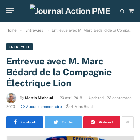
Sho
Cart
»
»
Home
Entrevues
Entrevue avec M. Marc Bédard de la Compagnie Électrique Lion
ENTREVUES
Entrevue avec M. Marc
Bédard de la Compagnie
Électrique Lion
By
Martin Michaud
20 avril 2018
Updated:
23 septembre
2020
Aucun commentaire
4 Mins Read
Facebook
Twitter
Pinterest