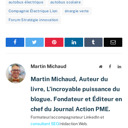
autobus électrique
autobus scolaire
Compagnie Électrique Lion
énergie verte
Forum Stratégie innovation
Facebook
Twitter
Pinterest
LinkedIn
Tumblr
Email
Martin Michaud
Website
Facebook
Lin
Martin Michaud, Auteur du
livre, L’incroyable puissance du
blogue. Fondateur et Éditeur en
chef du Journal Action PME.
Formateur/accompagnateur LinkedIn et
consultant SEO
/
rédaction Web.