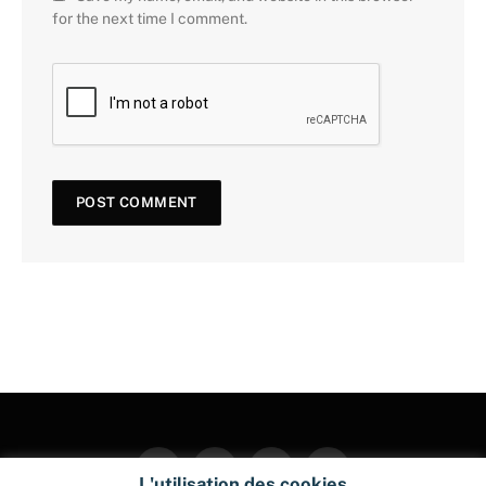
for the next time I comment.
Facebook
Twitter
Instagram
Pinterest
L'utilisation des cookies