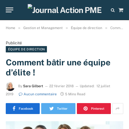
Sho
Cart
»
»
»
Home
Gestion et Management
Équipe de direction
Comment bâtir une équipe d’élite !
Publicité
ÉQUIPE DE DIRECTION
Comment bâtir une équipe
d’élite !
By
Sara Gilbert
22 février 2018
Updated:
12 juillet
2019
Aucun commentaire
5 Mins Read
Facebook
Twitter
Pinterest