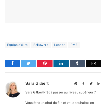
Équipe d'élite
Followers
Leader
PME
Facebook
Twitter
Pinterest
LinkedIn
Tumblr
Email
Sara Gilbert
Website
Facebook
Twitter
Lin
Sara Gilbert
Prêt à passer au niveau supérieur ?
Vous êtes un chef de file et vous souhaitez en