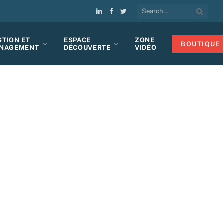
LinkedIn
Facebook
Twitter
STION ET
ESPACE
ZONE
BOUTIQUE 
NAGEMENT
DÉCOUVERTE
VIDÉO