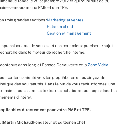
umérique fondé le 29 septembre 2017 et qui réuni plus de 80
maines entourant une PME et une TPE.
on trois grandes sections :
Marketing et ventes
Relation client
Gestion et management
impressionnante de sous-sections pour mieux préciser le sujet
e recherche dans le moteur de recherche interne.
contenus dans l’onglet Espace Découverte et la
Zone Vidéo
leur contenu, orienté vers les propriétaires et les dirigeants
ainsi que des nouveautés. Dans le but de vous tenir informés, une
semaine, réunissant les textes des collaborateurs reçus dans les
énements d’intérêt.
pplicables directement pour votre PME et TPE.
 !
Martin Michaud
Fondateur et Éditeur en chef