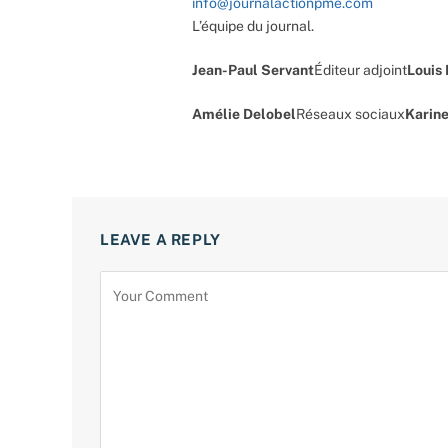
info@journalactionpme.com
L’équipe du journal.
Jean-Paul Servant
Éditeur adjoint
Louis
Amélie Delobel
Réseaux sociaux
Karine
LEAVE A REPLY