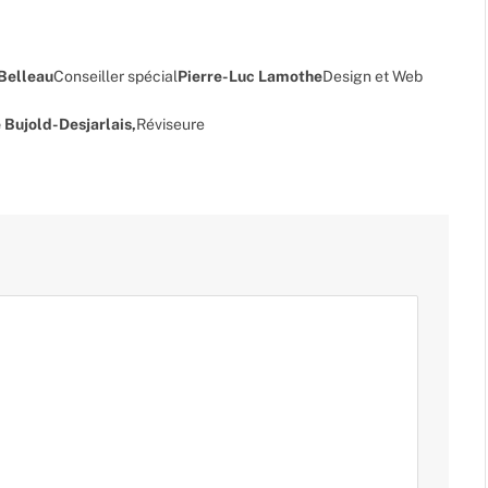
 Belleau
Conseiller spécial
Pierre-Luc Lamothe
Design et Web
 Bujold-Desjarlais,
Réviseure