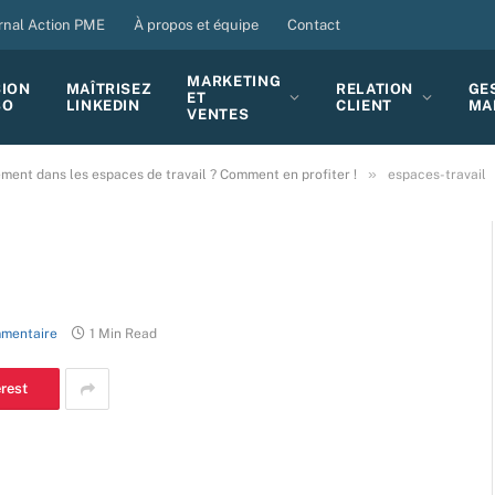
rnal Action PME
À propos et équipe
Contact
MARKETING
SION
MAÎTRISEZ
RELATION
GE
ET
BO
LINKEDIN
CLIENT
MA
VENTES
»
nt dans les espaces de travail ? Comment en profiter !
espaces-travail
mentaire
1 Min Read
erest