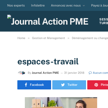
Nos experts
Infolettre
Annoncez avec nous
Payez à Jou
SES
TUR
»
»
Home
Gestion et Management
Déménagement ou changeme
espaces-travail
By
Journal Action PME
31 janvier 2018
Aucun com
Facebook
Twitter
Pint