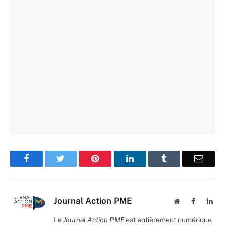
Facebook
Twitter
Pinterest
LinkedIn
Tumblr
Email
Journal Action PME
Website
Facebook
Lin
Le
Journal Action PME
est entièrement numérique