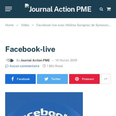
Sho
Cart
»
»
Home
Vidéo
Facebook live avec Hélène Savignac de Synaxon Expansion.
Facebook-live
By
Journal Action PME
14 février 2019
Aucun commentaire
1 Min Read
Facebook
Twitter
Pinterest