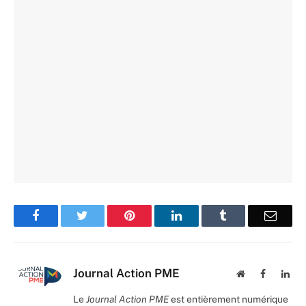
Facebook
Twitter
Pinterest
LinkedIn
Tumblr
Email
Journal Action PME
Website
Facebook
Lin
Le
Journal Action PME
est entièrement numérique