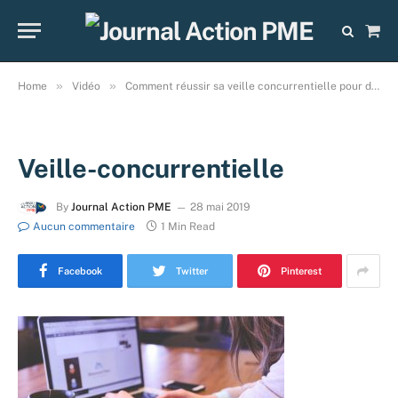
Sho
Cart
»
»
Home
Vidéo
Comment réussir sa veille concurrentielle pour demeurer compétitif?
Veille-concurrentielle
By
Journal Action PME
28 mai 2019
Aucun commentaire
1 Min Read
Facebook
Twitter
Pinterest