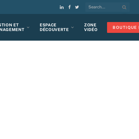
LinkedIn
Facebook
Twitter
STION ET
ESPACE
ZONE
BOUTIQUE 
NAGEMENT
DÉCOUVERTE
VIDÉO