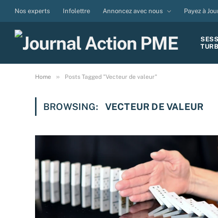
Nos experts
Infolettre
Annoncez avec nous
Payez à Jou
SES
TUR
»
Home
Posts Tagged "Vecteur de valeur"
BROWSING:
VECTEUR DE VALEUR