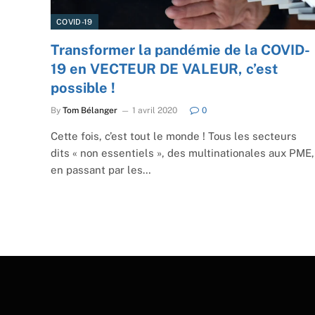
COVID-19
Transformer la pandémie de la COVID-
19 en VECTEUR DE VALEUR, c’est
possible !
By
Tom Bélanger
1 avril 2020
0
Cette fois, c’est tout le monde ! Tous les secteurs
dits « non essentiels », des multinationales aux PME,
en passant par les…