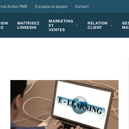
rnal Action PME
À propos et équipe
Contact
MARKETING
SION
MAÎTRISEZ
RELATION
GE
ET
BO
LINKEDIN
CLIENT
MA
VENTES