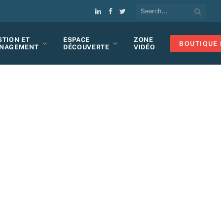
LinkedIn
Facebook
Twitter
STION ET
ESPACE
ZONE
BOUTIQUE 
NAGEMENT
DÉCOUVERTE
VIDÉO