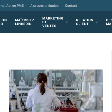
rnal Action PME
À propos et équipe
Contact
MARKETING
SION
MAÎTRISEZ
RELATION
GE
ET
BO
LINKEDIN
CLIENT
MA
VENTES