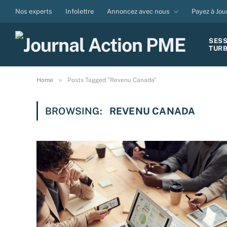
Nos experts
Infolettre
Annoncez avec nous
Payez à Jou
SES
TUR
»
Home
Posts Tagged "Revenu Canada"
BROWSING:
REVENU CANADA