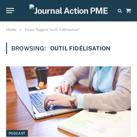
Sho
Cart
»
Home
Posts Tagged "outil fidélisation"
BROWSING:
OUTIL FIDÉLISATION
PODCAST