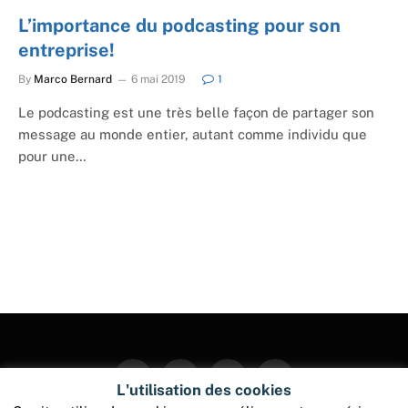
L’importance du podcasting pour son
entreprise!
By
Marco Bernard
6 mai 2019
1
Le podcasting est une très belle façon de partager son
message au monde entier, autant comme individu que
pour une…
Facebook
Twitter
Instagram
Pinterest
L'utilisation des cookies